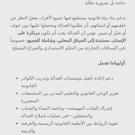
حاجة بل ضرورة ملحّة.
ندعم بناء بيئة قانونية يستطيع فيها جميع الأفراد، بغضّ النظر عن
خلفيتهم أو انتمائهم، أن يطلبوا العدالة ويحصلوا عليها دون خوف
أو تحيّز أو تمييز. نؤمن أن العدالة يجب أن تكون
مرتكزة على
الإنسان، مستندة إلى السياق المحلي، وشاملة للجميع
، خصوصاً
في السياقات الخارجة من الحكم الاستبدادي والصراع المسلح.
أولوياتنا تشمل:
دعم إعادة تأهيل مؤسسات العدالة وتدريب الكوادر
القانونية
تعزيز الوعي القانوني والتعليم المدني بين المجتمعات
المتضررة
إشراك الفئات المهمشة—وخاصة النساء والشباب
والمعتقلين—في عمليات إصلاح العدالة
تقوية الروابط بين الأنظمة القانونية الرسمية والعرفية
والدينية