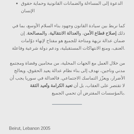
الدعوة إلى المساءلة والضمانات القانونية وحماية حقوق
الإنسان
كما نربط بين سيادة القانون وجهود بناء السلام الأوسع، بما في
ذلك
إصلاح قطاع الأمن
، و
العدالة الانتقالية
، و
المصالحة
. إن
ضمان عدالة نزيهة ومتاحة للجميع هو مفتاح لإنهاء دوّامات
العنف، ومنع الانتهاكات المستقبلية، ودعم دولة شرعية وفاعلة.
من خلال العمل مع الجهات المحلية، من محامين وقضاة ومجتمع
مدني وناجين، نهدف إلى بناء نظام عدالة يعيد الحقوق، ويعالج
الأضرار، ويعزّز التماسك الاجتماعي. فالعدالة في سوريا يجب أن
لا تقتصر على العقاب، بل أن
تعيد الكرامة وتُعيد الثقة
بالمؤسسات المفترض أن تحمي الجميع.
Beirut, Lebanon 2005